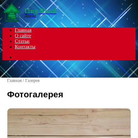
Menu
Ling Wood
Дерево
Главная
О сайте
Статьи
Контакты
Search
for
Главная
/
Галерея
Фотогалерея