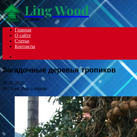
Ling Wood
Menu
Дерево
Главная
О сайте
Статьи
Контакты
Search
for
Загадочные деревья тропиков
20.05.2025
697
Less than a minute