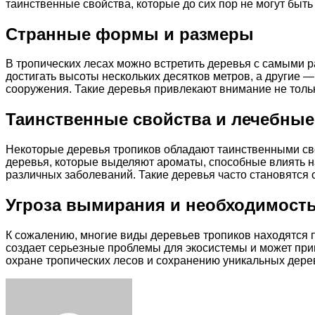
таинственные свойства, которые до сих пор не могут быть
Странные формы и размеры
В тропических лесах можно встретить деревья с самыми 
достигать высоты нескольких десятков метров, а други
сооружения. Такие деревья привлекают внимание не тольк
Таинственные свойства и лечебные
Некоторые деревья тропиков обладают таинственными сво
деревья, которые выделяют ароматы, способные влиять н
различных заболеваний. Такие деревья часто становятся 
Угроза вымирания и необходимост
К сожалению, многие виды деревьев тропиков находятся 
создает серьезные проблемы для экосистемы и может при
охране тропических лесов и сохранению уникальных дерев
Facebook
Twitter
LinkedIn
Tumblr
Pinterest
Reddit
VKontakte
Odnoklassniki
Skype
WhatsApp
Telegram
Viber
Share
Print
via
Email