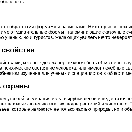
 объяснены.
разнообразными формами и размерами. Некоторые из них и
е — имеют удивительные формы, напоминающие сказочные с
о ученых, но и туристов, желающих увидеть нечто невероят
 свойства
йствами, которые до сих пор не могут быть объяснены на
а психическое состояние человека, или имеют лечебные с
объектом изучения для ученых и специалистов в области м
ь охраны
под угрозой вымирания из-за вырубки лесов и недостаточн
вести к исчезновению многих видов растений и животных. 
ьев, которые являются не только частью природы, но и объ