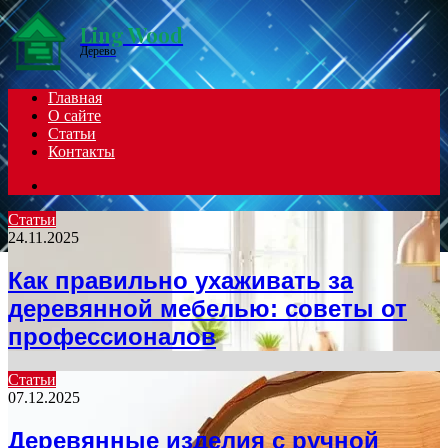
Menu
Ling Wood
Дерево
Главная
О сайте
Статьи
Контакты
Search
for
Статьи
24.11.2025
Как правильно ухаживать за
деревянной мебелью: советы от
профессионалов
Статьи
07.12.2025
Деревянные изделия с ручной